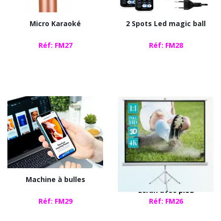
Micro Karaoké
2 Spots Led magic ball
Réf: FM27
Réf: FM28
Machine à bulles
Ecran plat
Ecran avec
pied
Réf: FM29
Réf: FM26