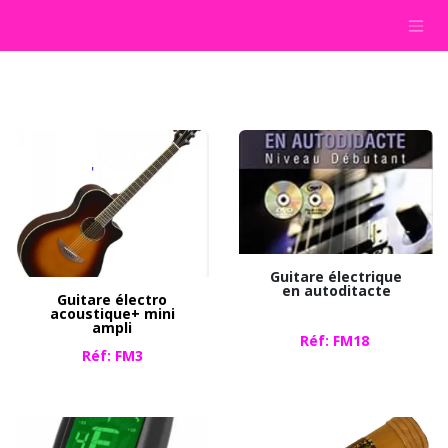
SE RENDRE AU CONTENU
Guitare électrique
en autoditacte
Guitare électro
acoustique+ mini
ampli
Réf: FM18
Réf: FM3