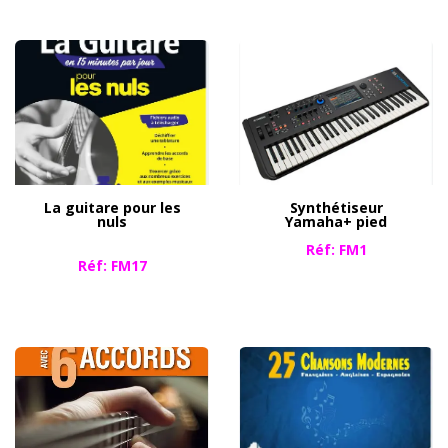
La guitare pour
les
Synthétiseur
nuls
Yamaha+ pied
​​Réf: FM1
Réf: FM17