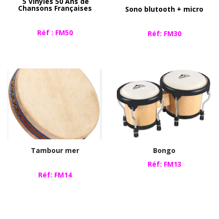
5 Vinyles 50 Ans de
Chansons Françaises
Sono blutooth + micro
Réf : FM50
Réf: FM30
Tambour mer
Bongo
​Réf: FM13
Réf: FM14