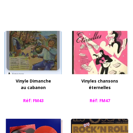
Vinyle Dimanche
Vinyles chansons
au cabanon
éternelles
​Réf: FM43
Réf: FM47