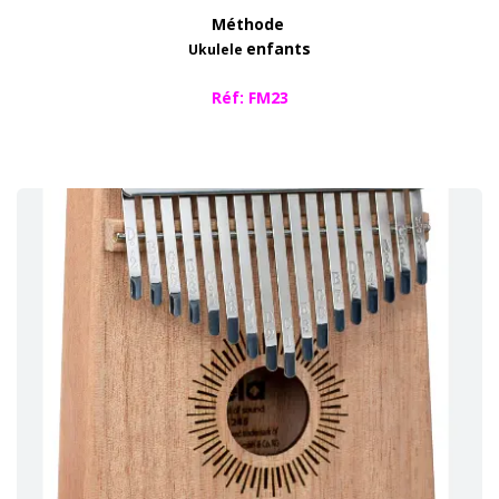
Méthode
enfants
Ukulele
​Réf: FM23