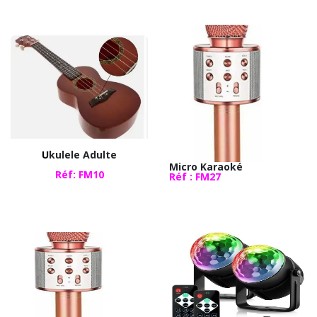
​U
kulele Adulte
Micro Karaoké
Réf
: FM10
Réf : FM27